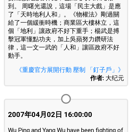
到。 周曙光還說，這場「民主大戲」是應
了「天時地利人和」。《物權法》剛過關
給了一個緩衝時機；商業區大樓林立，這
個「地利」讓政府不好下重手；楊武是搏
擊冠軍懂點功夫，加上吳蘋努力鑽研法
律，這一文一武的「人和」讓區政府不好
動手。
《重慶官方展開行動 壓制 「釘子戶」》
作者:
大纪元
2007年04月02日 16:00:00
Wu Ping and Yang Wu have been fighting of