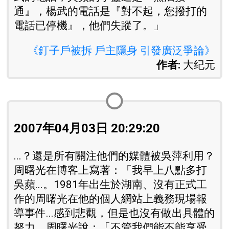
通』，楊武的電話是『對不起，您撥打的
電話已停機』，他們失蹤了。」
《釘子戶被拆 戶主隱身 引發廣泛爭論》
作者:
大纪元
2007年04月03日 20:29:20
...？還是所有關注他們的媒體被吳萍利用？
周曙光在博客上寫著：「我早上八點多打
吳蘋...。1981年出生於湖南、沒有正式工
作的周曙光在他的個人網站上義務現場報
導事件...感到悲觀，但是也沒有做出具體的
努力。周曙光說：「不管我們能不能享受