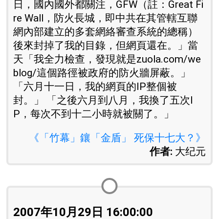
日，國內國外都關注，GFW（註：Great Fi
re Wall，防火長城，即中共在其管轄互聯
網內部建立的多套網絡審查系統的總稱）
後來封掉了我的目錄，但網頁還在。」當
天「我全力檢查，發現就是zuola.com/we
blog/這個路徑被政府的防火牆屏蔽。」
「六月十一日，我的網頁的IP整個被
封。」 「之後六月到八月，我換了五次I
P，每次不到十二小時就被關了。」
《「竹幕」鑲「金盾」 死保十七大？》
作者:
大纪元
2007年10月29日 16:00:00