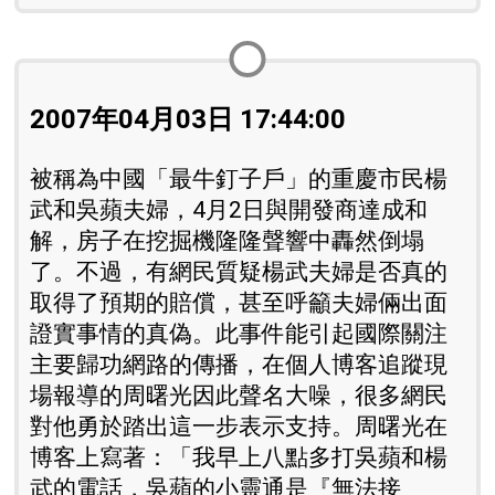
2007年04月03日 17:44:00
被稱為中國「最牛釘子戶」的重慶市民楊
武和吳蘋夫婦，4月2日與開發商達成和
解，房子在挖掘機隆隆聲響中轟然倒塌
了。不過，有網民質疑楊武夫婦是否真的
取得了預期的賠償，甚至呼籲夫婦倆出面
證實事情的真偽。此事件能引起國際關注
主要歸功網路的傳播，在個人博客追蹤現
場報導的周曙光因此聲名大噪，很多網民
對他勇於踏出這一步表示支持。周曙光在
博客上寫著：「我早上八點多打吳蘋和楊
武的電話，吳蘋的小靈通是『無法接