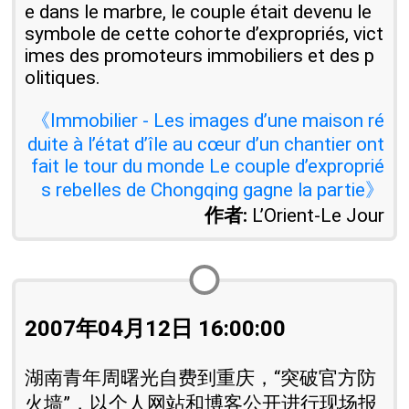
e dans le marbre, le couple était devenu le
symbole de cette cohorte d’expropriés, vict
imes des promoteurs immobiliers et des p
olitiques.
《Immobilier - Les images d’une maison ré
duite à l’état d’île au cœur d’un chantier ont
fait le tour du monde Le couple d’exproprié
s rebelles de Chongqing gagne la partie》
作者:
L’Orient-Le Jour
2007年04月12日 16:00:00
湖南青年周曙光自费到重庆，“突破官方防
火墙”，以个人网站和博客公开进行现场报