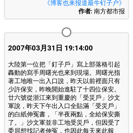
《博客也来报道最牛钉子户》
作者:
南方都市报
2007年03月31日 19:14:00
大陸第一位把「釘子戶」寫上部落格引起
轟動的寫手周曙光也來到現場。周曙光指
著工地唯一出入口說，昨天以前裡面只有
少許保安，昨晚開始進駐了十四位保安。
廿六號從浙江來到重慶的「受災戶」沙文
軍說，昨天下午出入口全貼滿「受災戶」
的白紙伸冤書，「半夜兩點，全給保安撕
了。」沙文軍並非工地受災戶，但因受了
委屈想找記者伸冤，也因此每天來此報